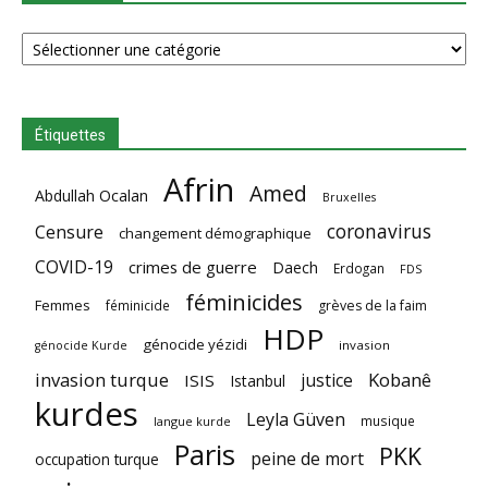
Catégories
Étiquettes
Afrin
Amed
Abdullah Ocalan
Bruxelles
coronavirus
Censure
changement démographique
COVID-19
crimes de guerre
Daech
Erdogan
FDS
féminicides
Femmes
féminicide
grèves de la faim
HDP
génocide yézidi
invasion
génocide Kurde
invasion turque
Kobanê
justice
ISIS
Istanbul
kurdes
Leyla Güven
musique
langue kurde
Paris
PKK
peine de mort
occupation turque