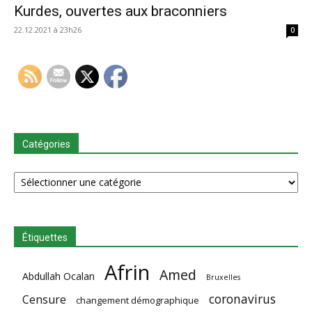
Kurdes, ouvertes aux braconniers
22.12.2021 à 23h26
0
Catégories
Catégories
Étiquettes
Afrin
Amed
Abdullah Ocalan
Bruxelles
coronavirus
Censure
changement démographique