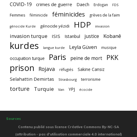
COVID-19
crimes de guerre
Daech
Erdogan
FDS
féminicides
Femmes
féminicide
grèves de la faim
HDP
génocide yézidi
invasion
génocide Kurde
invasion turque
Kobanê
justice
ISIS
Istanbul
kurdes
Leyla Güven
musique
langue kurde
Paris
PKK
peine de mort
occupation turque
prison
Rojava
Sakine Cansiz
réfugiés
Selahattin Demirtas
terrorisme
Strasbourg
torture
Turquie
YPJ
Van
écocide
Sources
Contenu publié sous license Créative Commons By-NC-SA
(attribution - pas d'utilisation commerciale 4.0 international)