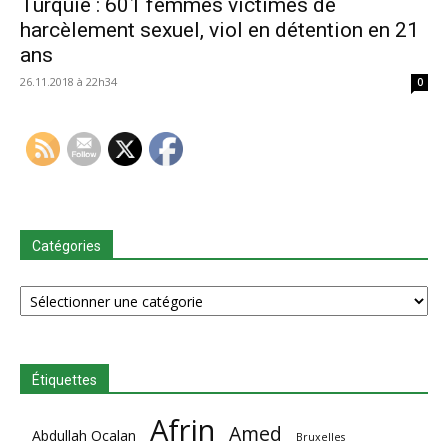
Turquie : 601 femmes victimes de
harcèlement sexuel, viol en détention en 21
ans
26.11.2018 à 22h34
0
Catégories
Catégories
Étiquettes
Afrin
Amed
Abdullah Ocalan
Bruxelles