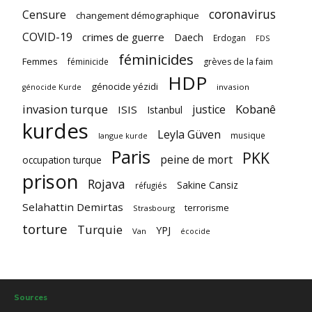
coronavirus
Censure
changement démographique
COVID-19
crimes de guerre
Daech
Erdogan
FDS
féminicides
Femmes
féminicide
grèves de la faim
HDP
génocide yézidi
invasion
génocide Kurde
invasion turque
Kobanê
justice
ISIS
Istanbul
kurdes
Leyla Güven
musique
langue kurde
Paris
PKK
peine de mort
occupation turque
prison
Rojava
Sakine Cansiz
réfugiés
Selahattin Demirtas
terrorisme
Strasbourg
torture
Turquie
YPJ
Van
écocide
Sources