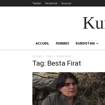
Twitter
Facebook
Sources
Kur
ACCUEIL
FEMMES
KURDISTAN
Accueil
Tags
Besta Firat
Tag: Besta Firat