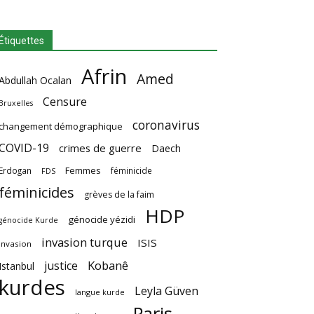
Étiquettes
Afrin
Amed
Abdullah Ocalan
Censure
Bruxelles
coronavirus
changement démographique
COVID-19
crimes de guerre
Daech
Femmes
Erdogan
féminicide
FDS
féminicides
grèves de la faim
HDP
génocide yézidi
génocide Kurde
invasion turque
ISIS
invasion
Kobanê
justice
Istanbul
kurdes
Leyla Güven
langue kurde
Paris