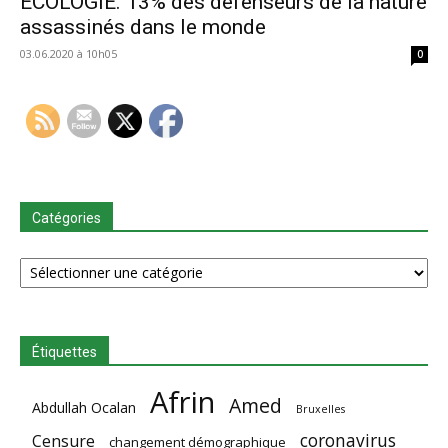
ECOLOGIE. 13% des défenseurs de la nature
assassinés dans le monde
03.06.2020 à 10h05
0
Catégories
Catégories
Étiquettes
Afrin
Amed
Abdullah Ocalan
Bruxelles
coronavirus
Censure
changement démographique