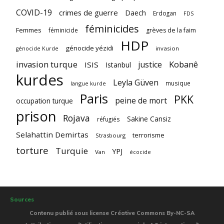
COVID-19
crimes de guerre
Daech
Erdogan
FDS
féminicides
Femmes
féminicide
grèves de la faim
HDP
génocide yézidi
invasion
génocide Kurde
invasion turque
Kobanê
justice
ISIS
Istanbul
kurdes
Leyla Güven
musique
langue kurde
Paris
PKK
peine de mort
occupation turque
prison
Rojava
Sakine Cansiz
réfugiés
Selahattin Demirtas
terrorisme
Strasbourg
torture
Turquie
YPJ
Van
écocide
Sources
Contenu publié sous license Créative Commons By-NC-SA