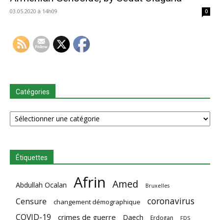
03.05.2020 à 14h09
0
Catégories
Catégories
Étiquettes
Afrin
Amed
Abdullah Ocalan
Bruxelles
coronavirus
Censure
changement démographique
COVID-19
crimes de guerre
Daech
Erdogan
FDS