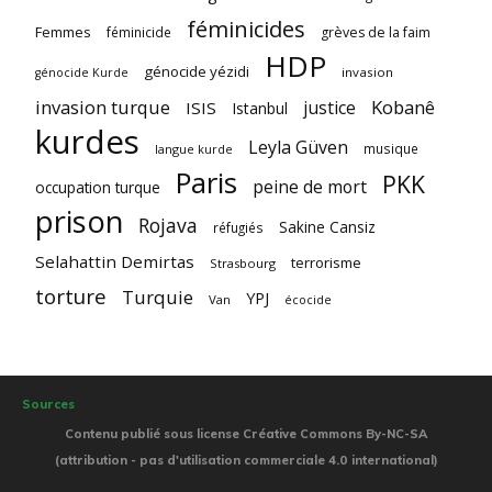
féminicides
Femmes
féminicide
grèves de la faim
HDP
génocide yézidi
invasion
génocide Kurde
invasion turque
Kobanê
justice
ISIS
Istanbul
kurdes
Leyla Güven
musique
langue kurde
Paris
PKK
peine de mort
occupation turque
prison
Rojava
Sakine Cansiz
réfugiés
Selahattin Demirtas
terrorisme
Strasbourg
torture
Turquie
YPJ
Van
écocide
Sources
Contenu publié sous license Créative Commons By-NC-SA
(attribution - pas d'utilisation commerciale 4.0 international)