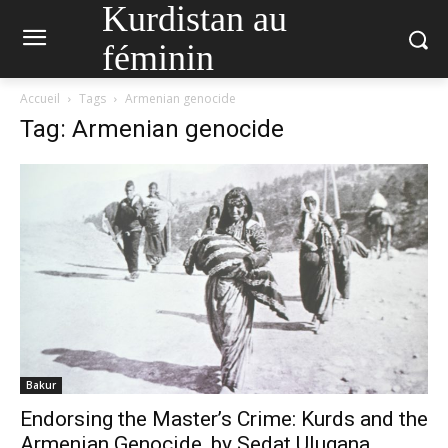
Kurdistan au
féminin
Accueil
Tags
Armenian genocide
Tag: Armenian genocide
Bakur
Endorsing the Master’s Crime: Kurds and the
Armenian Genocide, by Sedat Ulugana