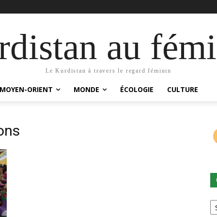
distan au fémi
Le Kurdistan à travers le regard féminin
MOYEN-ORIENT
MONDE
ÉCOLOGIE
CULTURE
ions
Ca