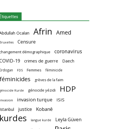
Étiquettes
Afrin
Amed
Abdullah Ocalan
Censure
Bruxelles
coronavirus
changement démographique
COVID-19
crimes de guerre
Daech
Femmes
Erdogan
féminicide
FDS
féminicides
grèves de la faim
HDP
génocide yézidi
génocide Kurde
invasion turque
ISIS
invasion
Kobanê
justice
Istanbul
kurdes
Leyla Güven
langue kurde
Paris