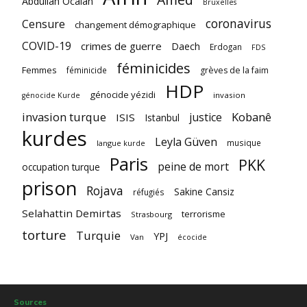
Abdullah Ocalan
Bruxelles
coronavirus
Censure
changement démographique
COVID-19
crimes de guerre
Daech
Erdogan
FDS
féminicides
Femmes
féminicide
grèves de la faim
HDP
génocide yézidi
invasion
génocide Kurde
invasion turque
Kobanê
justice
ISIS
Istanbul
kurdes
Leyla Güven
musique
langue kurde
Paris
PKK
peine de mort
occupation turque
prison
Rojava
Sakine Cansiz
réfugiés
Selahattin Demirtas
terrorisme
Strasbourg
torture
Turquie
YPJ
Van
écocide
Sources