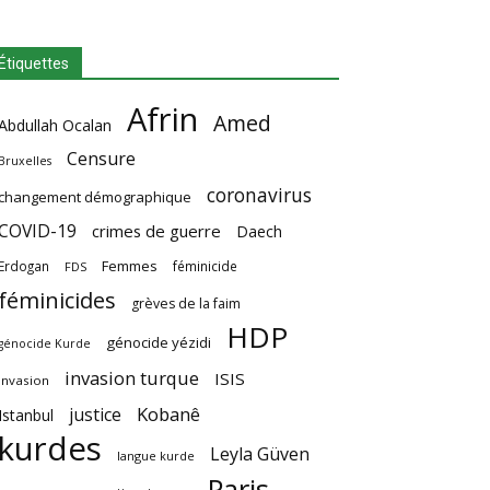
Étiquettes
Afrin
Amed
Abdullah Ocalan
Censure
Bruxelles
coronavirus
changement démographique
COVID-19
crimes de guerre
Daech
Femmes
Erdogan
féminicide
FDS
féminicides
grèves de la faim
HDP
génocide yézidi
génocide Kurde
invasion turque
ISIS
invasion
Kobanê
justice
Istanbul
kurdes
Leyla Güven
langue kurde
Paris