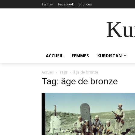
Twitter
Facebook
Sources
Kur
ACCUEIL
FEMMES
KURDISTAN
Accueil
Tags
âge de bronze
Tag: âge de bronze