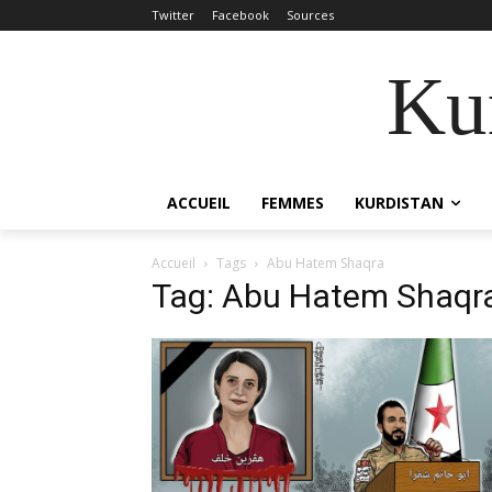
Twitter
Facebook
Sources
Kur
ACCUEIL
FEMMES
KURDISTAN
Accueil
Tags
Abu Hatem Shaqra
Tag: Abu Hatem Shaqr