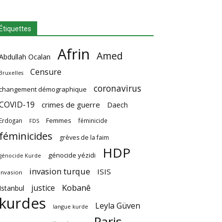
Étiquettes
Afrin
Amed
Abdullah Ocalan
Censure
Bruxelles
coronavirus
changement démographique
COVID-19
crimes de guerre
Daech
Femmes
Erdogan
féminicide
FDS
féminicides
grèves de la faim
HDP
génocide yézidi
génocide Kurde
invasion turque
ISIS
invasion
Kobanê
justice
Istanbul
kurdes
Leyla Güven
langue kurde
Paris