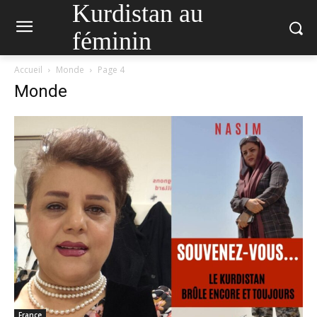
Kurdistan au
féminin
Accueil
Monde
Page 4
Monde
France