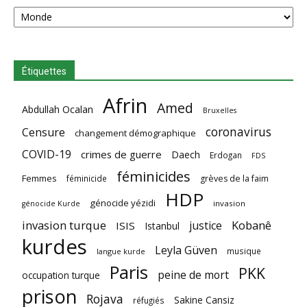
Catégories
Étiquettes
Afrin
Amed
Abdullah Ocalan
Bruxelles
coronavirus
Censure
changement démographique
COVID-19
crimes de guerre
Daech
Erdogan
FDS
féminicides
Femmes
féminicide
grèves de la faim
HDP
génocide yézidi
invasion
génocide Kurde
invasion turque
Kobanê
justice
ISIS
Istanbul
kurdes
Leyla Güven
musique
langue kurde
Paris
PKK
peine de mort
occupation turque
prison
Rojava
Sakine Cansiz
réfugiés