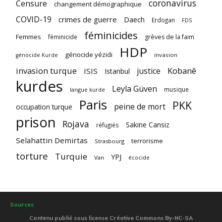
coronavirus
Censure
changement démographique
COVID-19
crimes de guerre
Daech
Erdogan
FDS
féminicides
Femmes
féminicide
grèves de la faim
HDP
génocide yézidi
invasion
génocide Kurde
invasion turque
Kobanê
justice
ISIS
Istanbul
kurdes
Leyla Güven
musique
langue kurde
Paris
PKK
peine de mort
occupation turque
prison
Rojava
Sakine Cansiz
réfugiés
Selahattin Demirtas
terrorisme
Strasbourg
torture
Turquie
YPJ
Van
écocide
Sources
Contenu publié sous license Créative Commons By-NC-SA