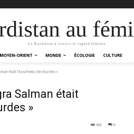
distan au fémi
Le Kurdistan à travers le regard féminin
MOYEN-ORIENT
MONDE
ÉCOLOGIE
CULTURE
man était l’Auschwitz des Kurdes »
gra Salman était
urdes »
432
0