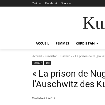
Twitter
Facebook
Sources
Kur
ACCUEIL
FEMMES
KURDISTAN
Accueil
Kurdistan
Bashur
« La prison de Nugra Sal
Bashur
Irak
« La prison de Nu
l’Auschwitz des K
07.05.2026 à 22h16