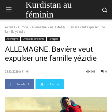
Kurdistan au
féminin
Accueil
Europe
Allemagne
ALLEMAGNE. Bavière veut expulser une
famille yézidie
Allemagne
Droits de l'Homme
Réfugiés
ALLEMAGNE. Bavière veut
expulser une famille yézidie
25.12.2025 à 11h44
508
0
Facebook
Twitter