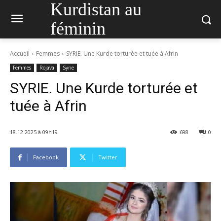
Kurdistan au
féminin
Accueil
Femmes
SYRIE. Une Kurde torturée et tuée à Afrin
Femmes
Rojava
Syrie
SYRIE. Une Kurde torturée et
tuée à Afrin
18.12.2025 à 09h19
698
0
Facebook
Twitter