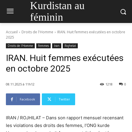
Kurdistan au
féminin
Accueil
Droits de l'Homme
IRAN. Huit femmes exécutées en octobre
2025
Droits de l'Homme
Femmes
Iran
Rojhelat
IRAN. Huit femmes exécutées
en octobre 2025
08.11.2025 à 11h12
1218
0
Facebook
Twitter
IRAN / ROJHILAT – Dans son rapport mensuel recensant
les violations des droits des femmes, l’ONG kurde