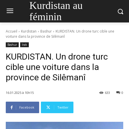
Kurdistan au
féminin
Accueil
Kurdistan
Bashur
KURDISTAN. Un drone turc cible une
voiture dans la province de Silêmanî
Bashur
Irak
KURDISTAN. Un drone turc
cible une voiture dans la
province de Silêmanî
16.01.2025 à 10h15
633
0
Facebook
Twitter