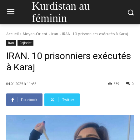
Kurdistan au
féminin
Accueil
Moyen-Orient
Iran
IRAN. 10 prisonniers exécutés à Karaj
Iran
Rojhelat
IRAN. 10 prisonniers exécutés
à Karaj
04.01.2025 à 11h38
839
0
Facebook
Twitter