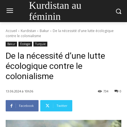
Kurdistan au
féminin
Accueil
Kurdistan
Bakur
De la nécessité d'une lutte écologique
contre le colonialisme
Bakur
Écologie
Turquie
De la nécessité d’une lutte
écologique contre le
colonialisme
13.06.2024 à 10h36
734
0
Facebook
Twitter