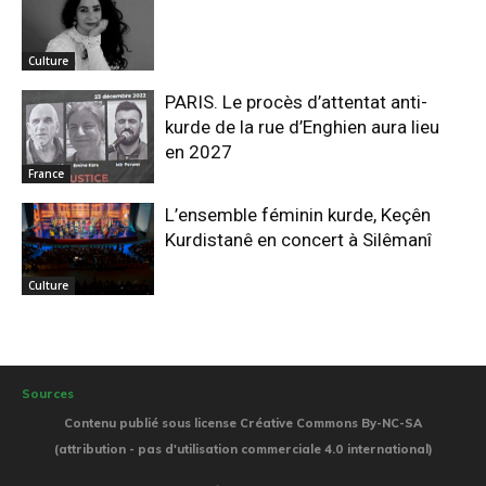
Culture
PARIS. Le procès d’attentat anti-
kurde de la rue d’Enghien aura lieu
en 2027
France
L’ensemble féminin kurde, Keçên
Kurdistanê en concert à Silêmanî
Culture
Sources
Contenu publié sous license Créative Commons By-NC-SA
(attribution - pas d'utilisation commerciale 4.0 international)