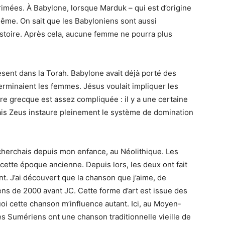
rimées. À Babylone, lorsque Marduk – qui est d’origine
 même. On sait que les Babyloniens sont aussi
histoire. Après cela, aucune femme ne pourra plus
ent dans la Torah. Babylone avait déjà porté des
erminaient les femmes. Jésus voulait impliquer les
e grecque est assez compliquée : il y a une certaine
ais Zeus instaure pleinement le système de domination
e cherchais depuis mon enfance, au Néolithique. Les
ette époque ancienne. Depuis lors, les deux ont fait
. J’ai découvert que la chanson
que j’aime, de
ns de 2000 avant JC. Cette forme d’art est issue des
uoi cette chanson m’influence autant. Ici, au Moyen-
es Sumériens ont une chanson traditionnelle vieille de