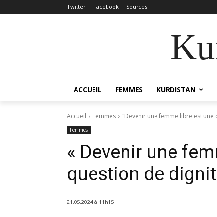
Twitter
Facebook
Sources
Kur
ACCUEIL
FEMMES
KURDISTAN
Accueil
Femmes
"Devenir une femme libre est une 
Femmes
« Devenir une fem
question de dignit
21.05.2024 à 11h15