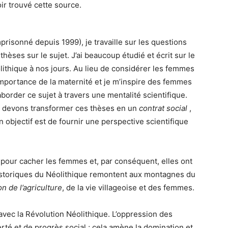
ir trouvé cette source.
mprisonné depuis 1999), je travaille sur les questions
hèses sur le sujet. J’ai beaucoup étudié et écrit sur le
ithique à nos jours. Au lieu de considérer les femmes
importance de la maternité et je m’inspire des femmes
border ce sujet à travers une mentalité scientifique.
s devons transformer ces thèses en un
contrat social
,
n objectif est de fournir une perspective scientifique
 pour cacher les femmes et, par conséquent, elles ont
 historiques du Néolithique remontent aux montagnes du
on de l’agriculture
, de la vie villageoise et des femmes.
 avec la Révolution Néolithique. L’oppression des
rté et de progrès social ; cela amène la domination et