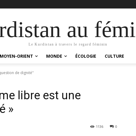
distan au fémi
Le Kurdistan à travers le regard féminin
MOYEN-ORIENT
MONDE
ÉCOLOGIE
CULTURE
question de dignité"
me libre est une
é »
1136
0