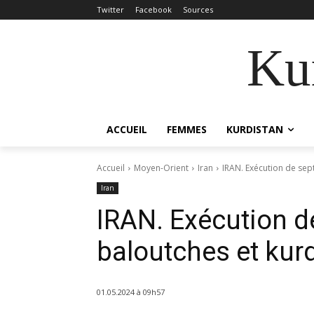
Twitter
Facebook
Sources
Kur
ACCUEIL
FEMMES
KURDISTAN
Accueil
Moyen-Orient
Iran
IRAN. Exécution de sep
Iran
IRAN. Exécution d
baloutches et kur
01.05.2024 à 09h57