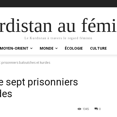
distan au fémi
Le Kurdistan à travers le regard féminin
MOYEN-ORIENT
MONDE
ÉCOLOGIE
CULTURE
t prisonniers baloutches et kurdes
e sept prisonniers
des
1345
0