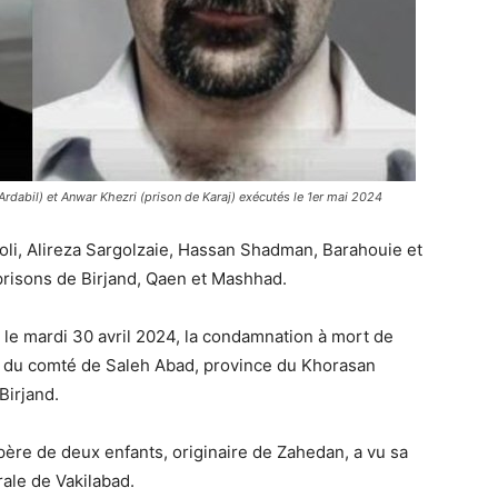
Ardabil) et Anwar Khezri (prison de Karaj) exécutés le 1er mai 2024
i, Alireza Sargolzaie, Hassan Shadman, Barahouie et
risons de Birjand, Qaen et Mashhad.
le mardi 30 avril 2024, la condamnation à mort de
t du comté de Saleh Abad, province du Khorasan
Birjand.
père de deux enfants, originaire de Zahedan, a vu sa
rale de Vakilabad.