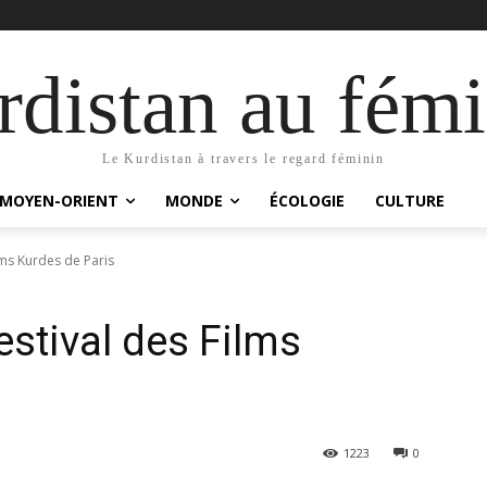
distan au fémi
Le Kurdistan à travers le regard féminin
MOYEN-ORIENT
MONDE
ÉCOLOGIE
CULTURE
lms Kurdes de Paris
estival des Films
1223
0