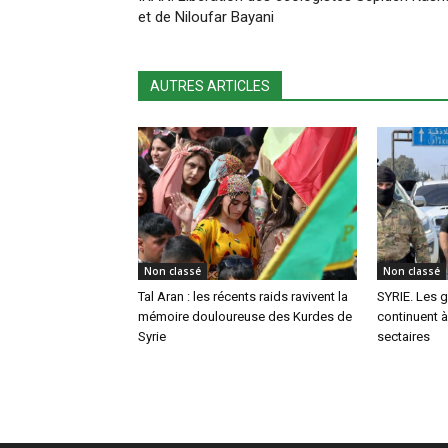
et de Niloufar Bayani
AUTRES ARTICLES
Non classé
Non classé
Tal Aran : les récents raids ravivent la
SYRIE. Les 
mémoire douloureuse des Kurdes de
continuent 
Syrie
sectaires