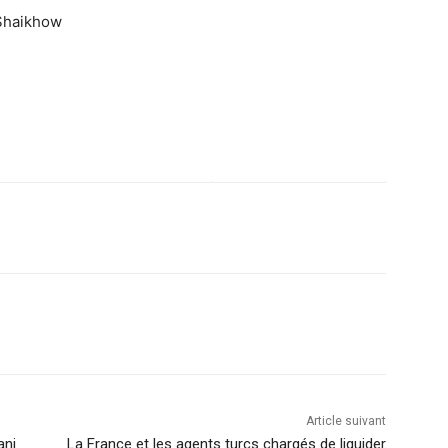
Shaikhow
Article suivant
ani
La France et les agents turcs chargés de liquider