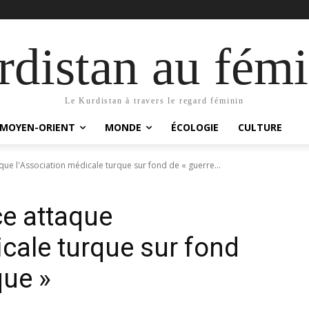
distan au fémi
Le Kurdistan à travers le regard féminin
MOYEN-ORIENT
MONDE
ÉCOLOGIE
CULTURE
que l'Association médicale turque sur fond de « guerre...
ce attaque
icale turque sur fond
que »