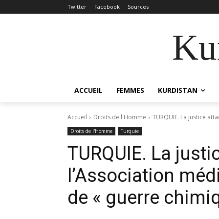
Twitter
Facebook
Sources
Kur
ACCUEIL
FEMMES
KURDISTAN
Accueil
Droits de l'Homme
TURQUIE. La justice atta
Droits de l'Homme
Turquie
TURQUIE. La justi
l’Association méd
de « guerre chimi