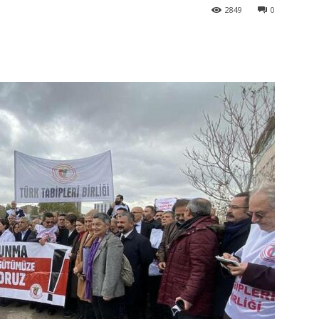
2849
0