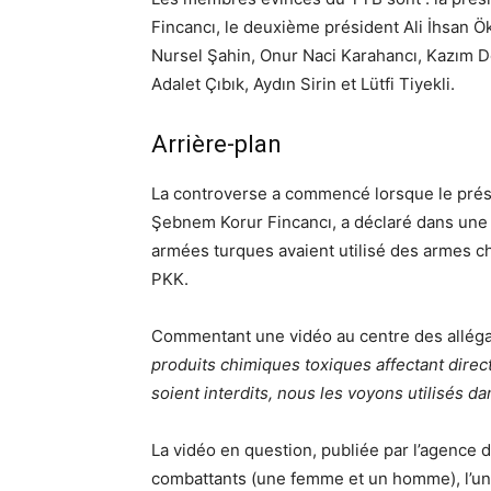
Fincancı, le deuxième président Ali İhsan Ö
Nursel Şahin, Onur Naci Karahancı, Kazım Do
Adalet Çıbık, Aydın Sirin et Lütfi Tiyekli.
Arrière-plan
La controverse a commencé lorsque le prési
Şebnem Korur Fincancı, a déclaré dans une 
armées turques avaient utilisé des armes ch
PKK.
Commentant une vidéo au centre des allégati
produits chimiques toxiques affectant direct
soient interdits, nous les voyons utilisés dan
La vidéo en question, publiée par l’agence 
combattants (une femme et un homme), l’un e