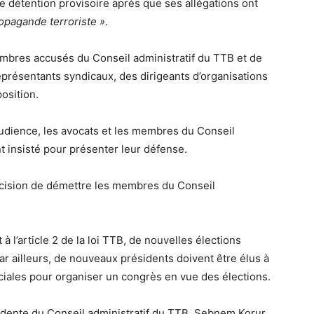
e détention provisoire après que ses allégations ont
opagande terroriste »
.
embres accusés du Conseil administratif du TTB et de
eprésentants syndicaux, des dirigeants d’organisations
osition.
’audience, les avocats et les membres du Conseil
 insisté pour présenter leur défense.
écision de démettre les membres du Conseil
 l’article 2 de la loi TTB, de nouvelles élections
Par ailleurs, de nouveaux présidents doivent être élus à
ciales pour organiser un congrès en vue des élections.
idente du Conseil administratif du TTB, Şebnem Korur