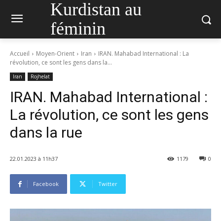
Kurdistan au
féminin
Accueil
Moyen-Orient
Iran
IRAN. Mahabad International : La
révolution, ce sont les gens dans la...
Iran
Rojhelat
IRAN. Mahabad International :
La révolution, ce sont les gens
dans la rue
22.01.2023 à 11h37
1179
0
Facebook
Twitter