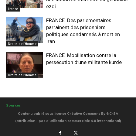
ézdî
France
FRANCE. Des parlementaires
parrainent des prisonniers
politiques condamnés à mort en
Iran
Droits de l'Homme
FRANCE. Mobilisation contre la
persécution d’une militante kurde
Droits de l'Homme
Sources
Contenu publié sous license Créative Commons By-NC-SA
(attribution - pas d'utilisation commerciale 4.0 international)