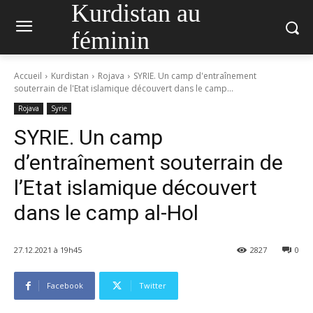
Kurdistan au
féminin
Accueil
Kurdistan
Rojava
SYRIE. Un camp d'entraînement
souterrain de l'Etat islamique découvert dans le camp...
Rojava
Syrie
SYRIE. Un camp
d’entraînement souterrain de
l’Etat islamique découvert
dans le camp al-Hol
27.12.2021 à 19h45
2827
0
Facebook
Twitter