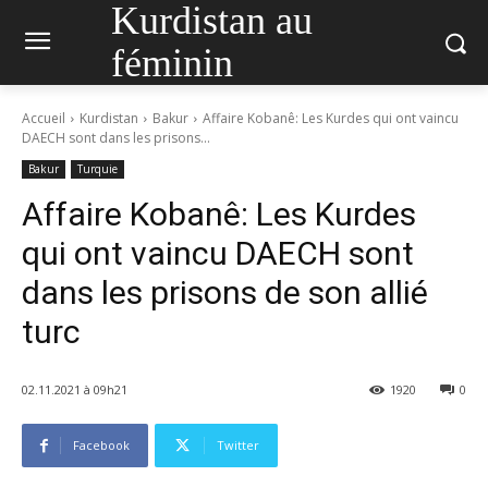
Kurdistan au
féminin
Accueil
Kurdistan
Bakur
Affaire Kobanê: Les Kurdes qui ont vaincu
DAECH sont dans les prisons...
Bakur
Turquie
Affaire Kobanê: Les Kurdes
qui ont vaincu DAECH sont
dans les prisons de son allié
turc
02.11.2021 à 09h21
1920
0
Facebook
Twitter