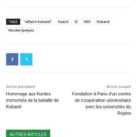
TAGS
"affaire Kobanê"
Daech
EI
HDP
Kobanê
Necdet Ipekyüz
Article précédent
Article suivant
Hommage aux Kurdes
Fondation à Paris d’un centre
immortels de la bataille de
de coopération universitaire
Kobanê
avec les universités du
Rojava
AUTRES ARTICLES