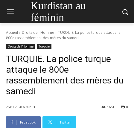
Kurdistan au
féminin
Accueil
Droits de l'Homme
TURQUIE. La police turque attaque le
800e rassemblement des mères du samedi
Droits de l'Homme
Turquie
TURQUIE. La police turque
attaque le 800e
rassemblement des mères du
samedi
25.07.2020 à 18h53
1661
0
Facebook
Twitter