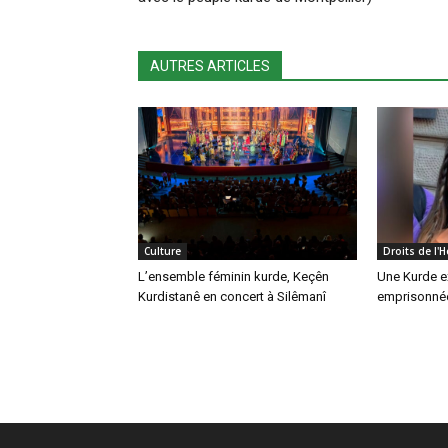
AUTRES ARTICLES
Culture
Droits de l
L’ensemble féminin kurde, Keçên
Une Kurde e
Kurdistanê en concert à Silêmanî
emprisonnée