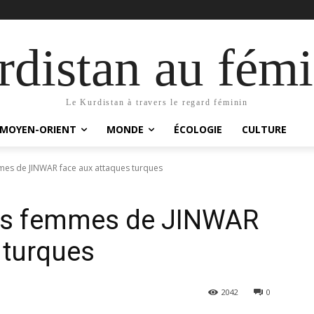
distan au fémi
Le Kurdistan à travers le regard féminin
MOYEN-ORIENT
MONDE
ÉCOLOGIE
CULTURE
es de JINWAR face aux attaques turques
es femmes de JINWAR
 turques
2042
0