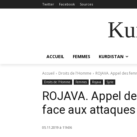
Twitter
Facebook
Sources
Kur
ACCUEIL
FEMMES
KURDISTAN
Accueil
Droits de l'Homme
ROJAVA. Appel des femm
Droits de l'Homme
Femmes
Rojava
Syrie
ROJAVA. Appel d
face aux attaques
05.11.2019 à 11h06