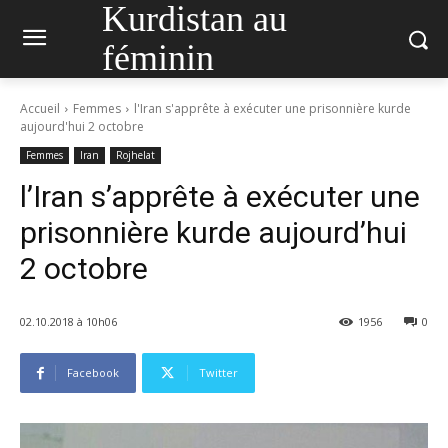
Kurdistan au
féminin
Accueil
Femmes
l'Iran s'apprête à exécuter une prisonnière kurde
aujourd'hui 2 octobre
Femmes
Iran
Rojhelat
l’Iran s’apprête à exécuter une
prisonnière kurde aujourd’hui
2 octobre
02.10.2018 à 10h06
1956
0
Facebook
Twitter