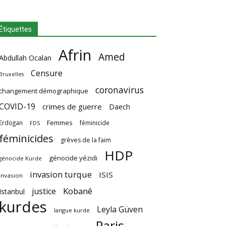
Étiquettes
Afrin
Amed
Abdullah Ocalan
Censure
Bruxelles
coronavirus
changement démographique
COVID-19
crimes de guerre
Daech
Femmes
Erdogan
féminicide
FDS
féminicides
grèves de la faim
HDP
génocide yézidi
génocide Kurde
invasion turque
ISIS
invasion
Kobanê
justice
Istanbul
kurdes
Leyla Güven
langue kurde
Paris