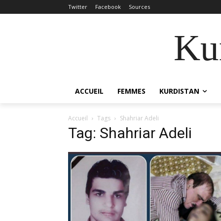
Twitter
Facebook
Sources
Kur
ACCUEIL
FEMMES
KURDISTAN
Accueil
Tags
Shahriar Adeli
Tag: Shahriar Adeli