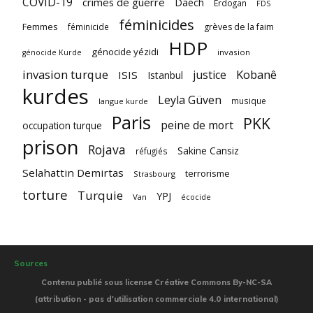
COVID-19
crimes de guerre
Daech
Erdogan
FDS
féminicides
Femmes
féminicide
grèves de la faim
HDP
génocide yézidi
invasion
génocide Kurde
invasion turque
Kobanê
justice
ISIS
Istanbul
kurdes
Leyla Güven
musique
langue kurde
Paris
PKK
peine de mort
occupation turque
prison
Rojava
Sakine Cansiz
réfugiés
Selahattin Demirtas
terrorisme
Strasbourg
torture
Turquie
YPJ
Van
écocide
Sources
Contenu publié sous license Créative Commons By-NC-SA
(attribution - pas d'utilisation commerciale 4.0 international)