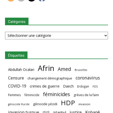
Catégories
Catégories
Étiquettes
Afrin
Amed
Abdullah Ocalan
Bruxelles
coronavirus
Censure
changement démographique
COVID-19
crimes de guerre
Daech
Erdogan
FDS
féminicides
Femmes
féminicide
grèves de la faim
HDP
génocide yézidi
invasion
génocide Kurde
invasion turque
Kobanê
justice
ISIS
Istanbul