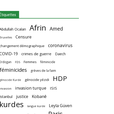
Étiquettes
Afrin
Amed
Abdullah Ocalan
Censure
Bruxelles
coronavirus
changement démographique
COVID-19
crimes de guerre
Daech
Femmes
Erdogan
féminicide
FDS
féminicides
grèves de la faim
HDP
génocide yézidi
génocide Kurde
invasion turque
ISIS
invasion
Kobanê
justice
Istanbul
kurdes
Leyla Güven
langue kurde
Paris