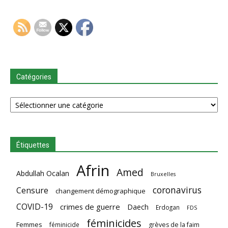
Catégories
Catégories
Étiquettes
Afrin
Amed
Abdullah Ocalan
Bruxelles
coronavirus
Censure
changement démographique
COVID-19
crimes de guerre
Daech
Erdogan
FDS
féminicides
Femmes
féminicide
grèves de la faim