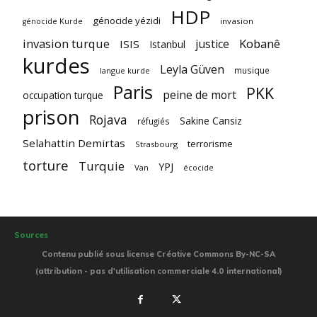
HDP
génocide yézidi
invasion
génocide Kurde
invasion turque
Kobanê
justice
ISIS
Istanbul
kurdes
Leyla Güven
musique
langue kurde
Paris
PKK
peine de mort
occupation turque
prison
Rojava
Sakine Cansiz
réfugiés
Selahattin Demirtas
terrorisme
Strasbourg
torture
Turquie
YPJ
Van
écocide
Sources
Contenu publié sous license Créative Commons By-NC-SA
(attribution - pas d'utilisation commerciale 4.0 international)