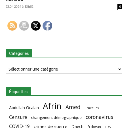
23.04.2024 à 13h52
0
Catégories
Catégories
Étiquettes
Afrin
Amed
Abdullah Ocalan
Bruxelles
coronavirus
Censure
changement démographique
COVID-19
crimes de guerre
Daech
Erdogan
FDS