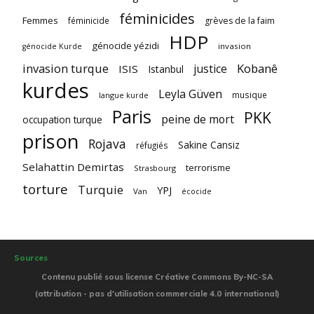
féminicides
Femmes
féminicide
grèves de la faim
HDP
génocide yézidi
invasion
génocide Kurde
invasion turque
Kobanê
justice
ISIS
Istanbul
kurdes
Leyla Güven
musique
langue kurde
Paris
PKK
peine de mort
occupation turque
prison
Rojava
Sakine Cansiz
réfugiés
Selahattin Demirtas
terrorisme
Strasbourg
torture
Turquie
YPJ
Van
écocide
Sources
Contenu publié sous license Créative Commons By-NC-SA
(attribution - pas d'utilisation commerciale 4.0 international)