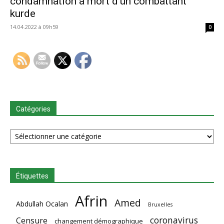
condamnation à mort d’un combattant
kurde
14.04.2022 à 09h59
0
Catégories
Catégories
Étiquettes
Afrin
Amed
Abdullah Ocalan
Bruxelles
coronavirus
Censure
changement démographique