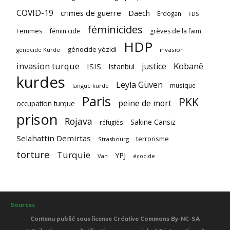
COVID-19
crimes de guerre
Daech
Erdogan
FDS
féminicides
Femmes
féminicide
grèves de la faim
HDP
génocide yézidi
invasion
génocide Kurde
invasion turque
Kobanê
justice
ISIS
Istanbul
kurdes
Leyla Güven
musique
langue kurde
Paris
PKK
peine de mort
occupation turque
prison
Rojava
Sakine Cansiz
réfugiés
Selahattin Demirtas
terrorisme
Strasbourg
torture
Turquie
YPJ
Van
écocide
Sources
Contenu publié sous license Créative Commons By-NC-SA