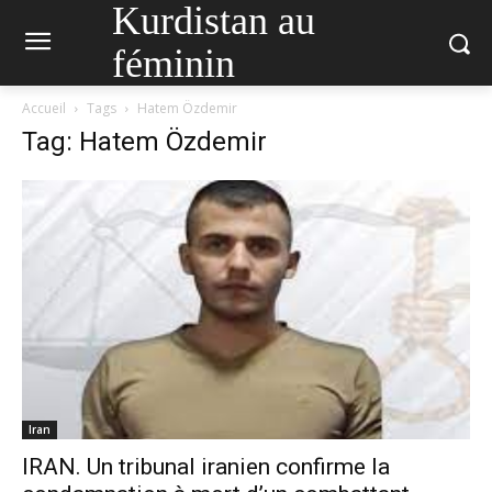
Kurdistan au
féminin
Accueil
Tags
Hatem Özdemir
Tag: Hatem Özdemir
Iran
IRAN. Un tribunal iranien confirme la