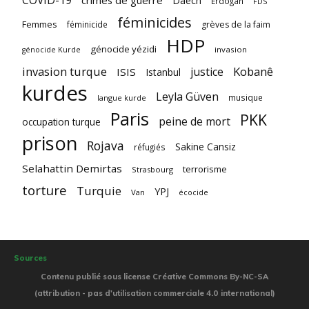
Daech
Erdogan
FDS
féminicides
Femmes
féminicide
grèves de la faim
HDP
génocide yézidi
invasion
génocide Kurde
invasion turque
Kobanê
justice
ISIS
Istanbul
kurdes
Leyla Güven
musique
langue kurde
Paris
PKK
peine de mort
occupation turque
prison
Rojava
Sakine Cansiz
réfugiés
Selahattin Demirtas
terrorisme
Strasbourg
torture
Turquie
YPJ
Van
écocide
Sources
Contenu publié sous license Créative Commons By-NC-SA
(attribution - pas d'utilisation commerciale 4.0 international)