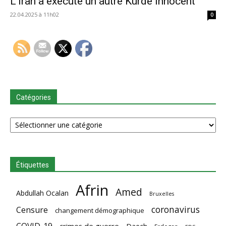
L’Iran a exécuté un autre Kurde innocent
22.04.2025 à 11h02
0
Catégories
Catégories
Étiquettes
Afrin
Amed
Abdullah Ocalan
Bruxelles
coronavirus
Censure
changement démographique
COVID-19
crimes de guerre