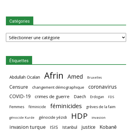
Catégories
Catégories
Étiquettes
Afrin
Amed
Abdullah Ocalan
Bruxelles
coronavirus
Censure
changement démographique
COVID-19
crimes de guerre
Daech
Erdogan
FDS
féminicides
Femmes
féminicide
grèves de la faim
HDP
génocide yézidi
invasion
génocide Kurde
invasion turque
Kobanê
justice
ISIS
Istanbul