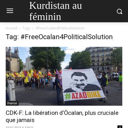
Kurdistan au
féminin
Accueil
Tags
#FreeOcalan4PoliticalSolution
Tag: #FreeOcalan4PoliticalSolution
France
CDK-F: La libération d’Öcalan, plus cruciale
que jamais
15.02.2024 à 11h21
0