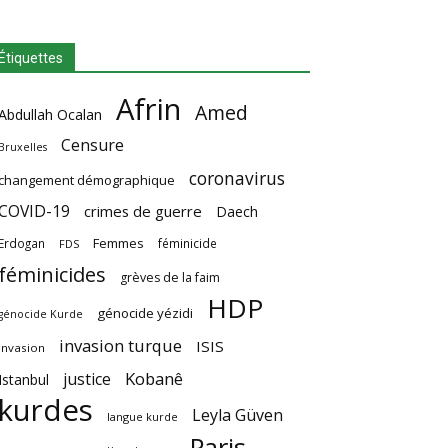
Étiquettes
Afrin
Amed
Abdullah Ocalan
Censure
Bruxelles
coronavirus
changement démographique
COVID-19
crimes de guerre
Daech
Femmes
Erdogan
féminicide
FDS
féminicides
grèves de la faim
HDP
génocide yézidi
génocide Kurde
invasion turque
ISIS
invasion
Kobanê
justice
Istanbul
kurdes
Leyla Güven
langue kurde
Paris