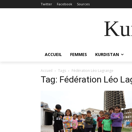
Twitter
Facebook
Sources
Kur
ACCUEIL
FEMMES
KURDISTAN
Accueil
Tags
Fédération Léo Lagrange
Tag: Fédération Léo L