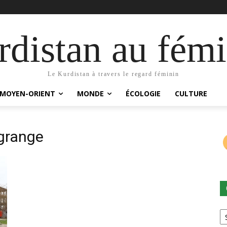
distan au fémi
Le Kurdistan à travers le regard féminin
MOYEN-ORIENT
MONDE
ÉCOLOGIE
CULTURE
agrange
Ca