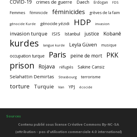
COVID-19
crimes de guerre
Daech
Erdogan
FDS
féminicides
Femmes
féminicide
grèves de la faim
HDP
génocide yézidi
invasion
génocide Kurde
invasion turque
Kobanê
justice
ISIS
Istanbul
kurdes
Leyla Güven
musique
langue kurde
Paris
PKK
peine de mort
occupation turque
prison
Rojava
Sakine Cansiz
réfugiés
Selahattin Demirtas
terrorisme
Strasbourg
torture
Turquie
YPJ
Van
écocide
Sources
Contenu publié sous license Créative Commons By-NC-SA
(attribution - pas d'utilisation commerciale 4.0 international)