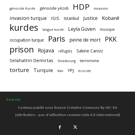
HDP
génocide yézidi
invasion
génocide Kurde
invasion turque
Kobanê
justice
ISIS
Istanbul
kurdes
Leyla Güven
musique
langue kurde
Paris
PKK
peine de mort
occupation turque
prison
Rojava
Sakine Cansiz
réfugiés
Selahattin Demirtas
terrorisme
Strasbourg
torture
Turquie
YPJ
Van
écocide
Sources
Contenu publié sous license Créative Commons By-NC-SA
(attribution - pas d'utilisation commerciale 4.0 international)