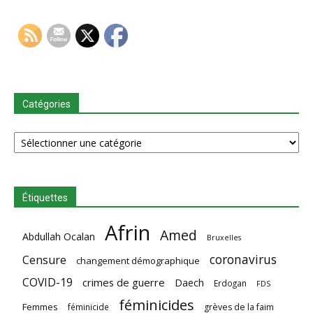
Catégories
Catégories
Étiquettes
Afrin
Amed
Abdullah Ocalan
Bruxelles
coronavirus
Censure
changement démographique
COVID-19
crimes de guerre
Daech
Erdogan
FDS
féminicides
Femmes
féminicide
grèves de la faim