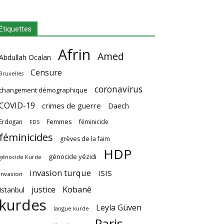
Étiquettes
Afrin
Amed
Abdullah Ocalan
Censure
Bruxelles
coronavirus
changement démographique
COVID-19
crimes de guerre
Daech
Femmes
Erdogan
féminicide
FDS
féminicides
grèves de la faim
HDP
génocide yézidi
génocide Kurde
invasion turque
ISIS
invasion
Kobanê
justice
Istanbul
kurdes
Leyla Güven
langue kurde
Paris