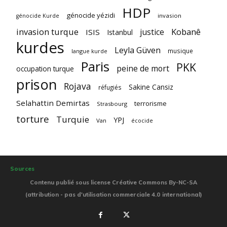
HDP
génocide yézidi
invasion
génocide Kurde
invasion turque
Kobanê
justice
ISIS
Istanbul
kurdes
Leyla Güven
musique
langue kurde
Paris
PKK
peine de mort
occupation turque
prison
Rojava
Sakine Cansiz
réfugiés
Selahattin Demirtas
terrorisme
Strasbourg
torture
Turquie
YPJ
Van
écocide
Sources
Contenu publié sous license Créative Commons By-NC-SA
(attribution - pas d'utilisation commerciale 4.0 international)