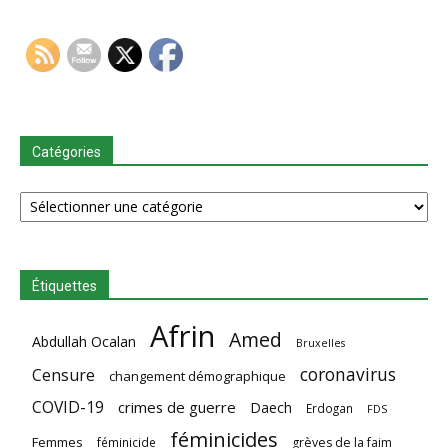
Catégories
Catégories
Étiquettes
Afrin
Amed
Abdullah Ocalan
Bruxelles
coronavirus
Censure
changement démographique
COVID-19
crimes de guerre
Daech
Erdogan
FDS
féminicides
Femmes
féminicide
grèves de la faim