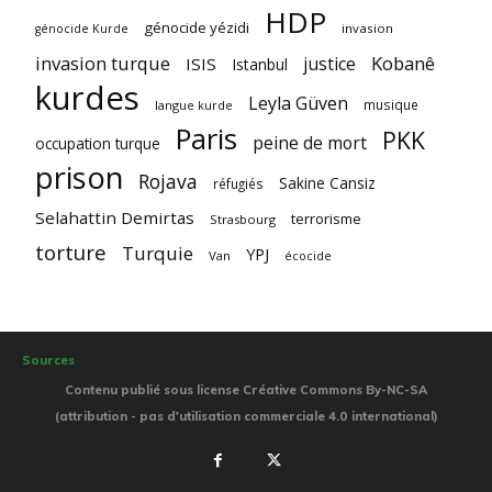
HDP
génocide yézidi
invasion
génocide Kurde
invasion turque
Kobanê
justice
ISIS
Istanbul
kurdes
Leyla Güven
musique
langue kurde
Paris
PKK
peine de mort
occupation turque
prison
Rojava
Sakine Cansiz
réfugiés
Selahattin Demirtas
terrorisme
Strasbourg
torture
Turquie
YPJ
Van
écocide
Sources
Contenu publié sous license Créative Commons By-NC-SA
(attribution - pas d'utilisation commerciale 4.0 international)