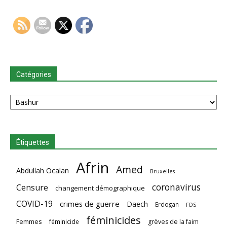
Catégories
Catégories
Étiquettes
Afrin
Amed
Abdullah Ocalan
Bruxelles
coronavirus
Censure
changement démographique
COVID-19
crimes de guerre
Daech
Erdogan
FDS
féminicides
Femmes
féminicide
grèves de la faim