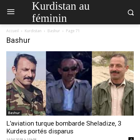
Kurdistan au
féminin
Accueil
Kurdistan
Bashur
Page 71
Bashur
Bashur
L’aviation turque bombarde Sheladize, 3
Kurdes portés disparus
14.04.2018 à 11h58
0